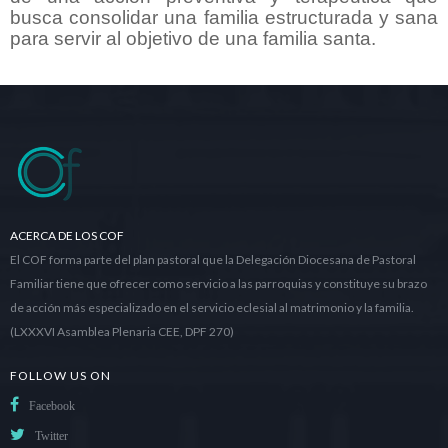
busca consolidar una familia estructurada y sana
para servir al objetivo de una familia santa.
ACERCA DE LOS COF
El COF forma parte del plan pastoral que la Delegación Diocesana de Pastoral
Familiar tiene que ofrecer como servicio a las parroquias y constituye su brazo
de acción más especializado en el servicio eclesial al matrimonio y la familia.
(LXXXVI Asamblea Plenaria CEE, DPF 270)
FOLLOW US ON
Facebook
Twitter