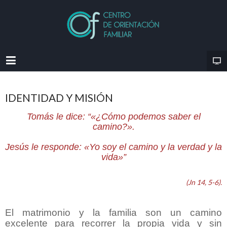
IDENTIDAD Y MISIÓN
Tomás le dice: “«¿Cómo podemos saber el
camino?».
Jesús le responde: «Yo soy el camino y la verdad y la
vida»”
(Jn 14, 5-6).
El matrimonio y la familia son un camino
excelente para recorrer la propia vida y sin